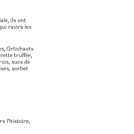
le, ils ont
ui ravira les
es, Artichauts
rette truffée,
rcis, sucs de
ises, sorbet
s l’histoire,