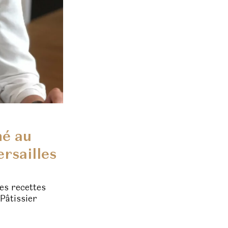
né au
rsailles
des recettes
Pâtissier